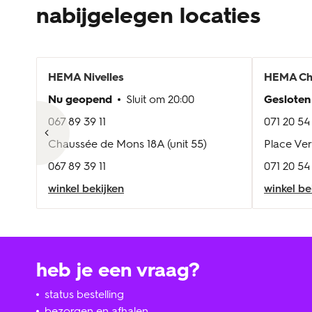
nabijgelegen locaties
HEMA
Nivelles
HEMA
Ch
Nu geopend
Sluit om
20:00
Gesloten
067 89 39 11
071 20 54
Chaussée de Mons 18A (unit 55)
Place Ver
067 89 39 11
071 20 54
winkel bekijken
winkel be
heb je een vraag?
status bestelling
bezorgen en afhalen