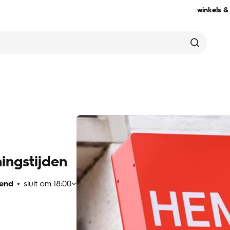
winkels &
ingstijden
end
sluit om
18:00