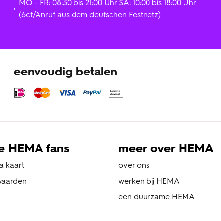
MO - FR: 08:30 bis 21:00 Uhr SA: 10:00 bis 18:00 Uhr
(6ct/Anruf aus dem deutschen Festnetz)
eenvoudig betalen
e HEMA fans
meer over HEMA
a kaart
over ons
waarden
werken bij HEMA
een duurzame HEMA