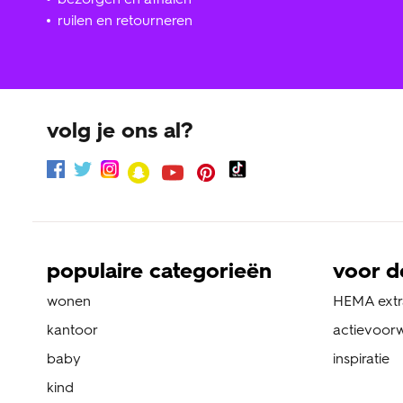
ruilen en retourneren
volg je ons al?
populaire categorieën
voor d
wonen
HEMA extr
kantoor
actievoor
baby
inspiratie
kind