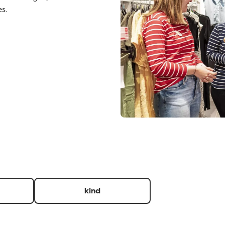
s.
kind