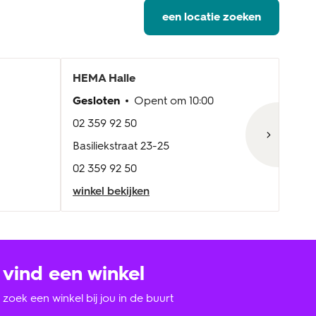
een locatie zoeken
HEMA
Halle
HE
Gesloten
Opent om
10:00
Nu 
02 359 92 50
055 
Basiliekstraat 23-25
Cesa
02 359 92 50
055 
winkel bekijken
wink
vind een winkel
zoek een winkel bij jou in de buurt