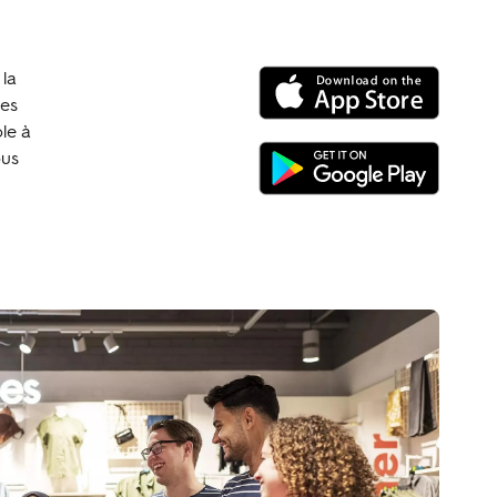
 la
tes
le à
ous