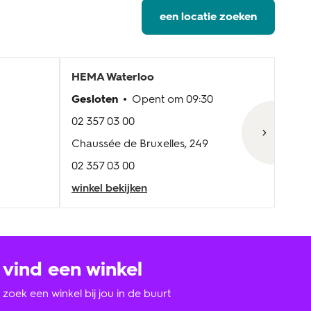
een locatie zoeken
HEMA
Waterloo
HE
Gesloten
Opent om
09:30
Gesl
02 357 03 00
02 5
Chaussée de Bruxelles, 249
Sylv
02 357 03 00
02 5
winkel bekijken
wink
vind een winkel
zoek een winkel bij jou in de buurt