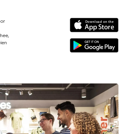
oor
thee,
uien