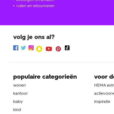
ruilen en retourneren
volg je ons al?
populaire categorieën
voor d
wonen
HEMA extr
kantoor
actievoor
baby
inspiratie
kind