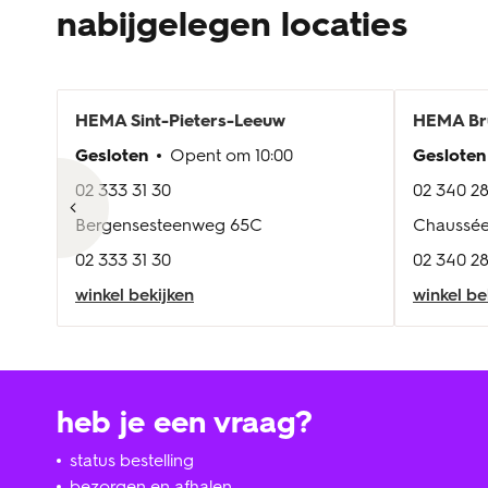
nabijgelegen locaties
HEMA
Sint-Pieters-Leeuw
HEMA
Br
Gesloten
Opent om
10:00
Gesloten
02 333 31 30
02 340 28
Bergensesteenweg 65C
Chaussée
02 333 31 30
02 340 28
winkel bekijken
winkel be
heb je een vraag?
status bestelling
bezorgen en afhalen