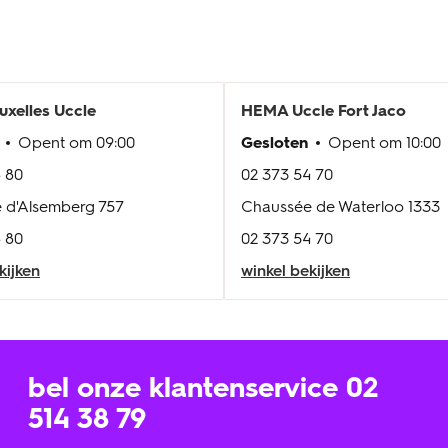
uxelles Uccle
HEMA
Uccle Fort Jaco
Opent om
09:00
Gesloten
Opent om
10:00
 80
02 373 54 70
 d'Alsemberg 757
Chaussée de Waterloo 1333
 80
02 373 54 70
kijken
winkel bekijken
bel onze klantenservice 02
514 38 79