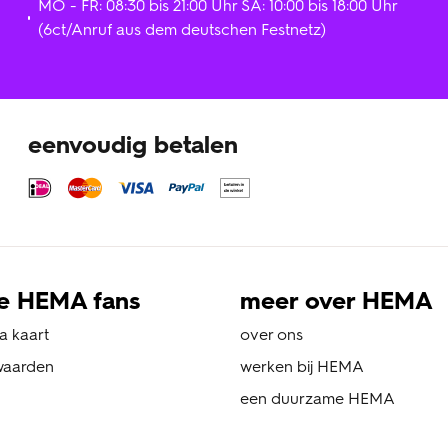
MO - FR: 08:30 bis 21:00 Uhr SA: 10:00 bis 18:00 Uhr
(6ct/Anruf aus dem deutschen Festnetz)
eenvoudig betalen
e HEMA fans
meer over HEMA
a kaart
over ons
waarden
werken bij HEMA
een duurzame HEMA