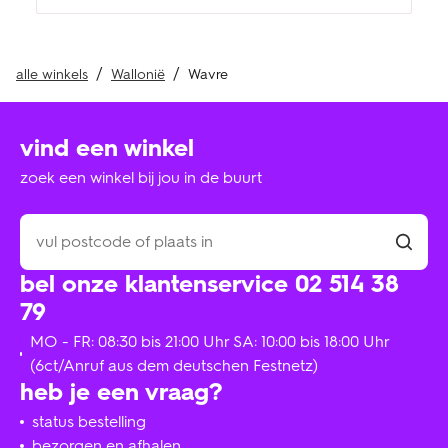
alle winkels
Wallonië
Wavre
vind een winkel
zoek een winkel bij jou in de buurt
bel onze klantenservice 02 514 38
79
MO - FR: 08:30 bis 21:00 Uhr SA: 10:00 bis 18:00 Uhr
(6ct/Anruf aus dem deutschen Festnetz)
heb je een vraag?
status bestelling
bezorgen en afhalen