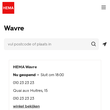
Skip to content
Link naar de centrale website
Return to Nav
vul postcode of plaats in
Een zoekopdracht indienen.
Geolokalisatie
telefoonnummer
telefoonnummer
Een zoekopdracht indienen.
Link to Social Media
Link to Social Media
Link to Social Media
Link to Social Media
Mobi
FR
Wavre
fotoservice
tickets
inspiratie
HEMA
Wavre
Nu geopend
Sluit om
18:00
winkels & openingstijden
010 23 23 23
HEMA extra kaart
Quai aux Huitres, 15
010 23 23 23
klantenservice
winkel bekijken