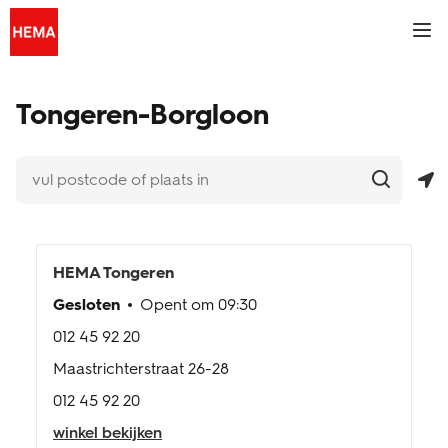
Skip to content
Link naar de centrale website
Return to Nav
vul postcode of plaats in
Een zoekopdracht indienen.
Geolokalisatie
telefoonnummer
telefoonnummer
Een zoekopdracht indienen.
Link to Social Media
Link to Social Media
Link to Social Media
Link to Social Media
Mobi
FR
Tongeren-Borgloon
fotoservice
tickets
inspiratie
HEMA
Tongeren
Gesloten
Opent om
09:30
winkels & openingstijden
012 45 92 20
HEMA extra kaart
Maastrichterstraat 26-28
012 45 92 20
klantenservice
winkel bekijken