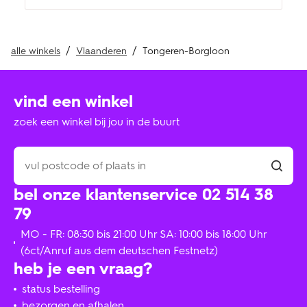
alle winkels
Vlaanderen
Tongeren-Borgloon
vind een winkel
zoek een winkel bij jou in de buurt
bel onze klantenservice 02 514 38
79
MO - FR: 08:30 bis 21:00 Uhr SA: 10:00 bis 18:00 Uhr
(6ct/Anruf aus dem deutschen Festnetz)
heb je een vraag?
status bestelling
bezorgen en afhalen