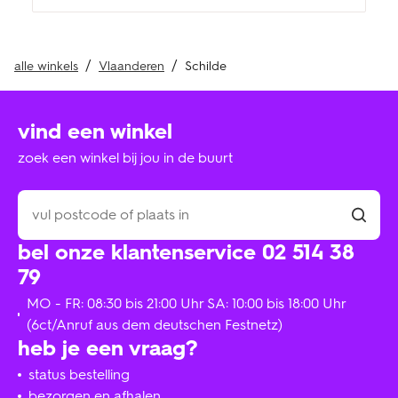
alle winkels
Vlaanderen
Schilde
vind een winkel
zoek een winkel bij jou in de buurt
bel onze klantenservice 02 514 38
79
MO - FR: 08:30 bis 21:00 Uhr SA: 10:00 bis 18:00 Uhr
(6ct/Anruf aus dem deutschen Festnetz)
heb je een vraag?
status bestelling
bezorgen en afhalen