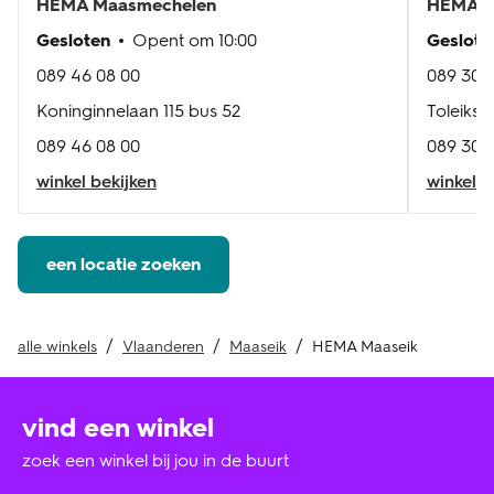
HEMA
Maasmechelen
HEMA
B
Gesloten
Opent om
10:00
Geslote
089 46 08 00
089 30 0
Koninginnelaan 115 bus 52
Toleikst
089 46 08 00
089 30 0
winkel bekijken
winkel b
een locatie zoeken
alle winkels
Vlaanderen
Maaseik
HEMA Maaseik
vind een winkel
zoek een winkel bij jou in de buurt