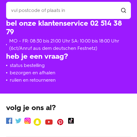
bel onze klantenservice 02 514 38
79
MO - FR: 08:30 bis 21:00 Uhr SA: 10:00 bis 18:00 Uhr
(6ct/Anruf aus dem deutschen Festnetz)
heb je een vraag?
status bestelling
bezorgen en afhalen
ruilen en retourneren
volg je ons al?