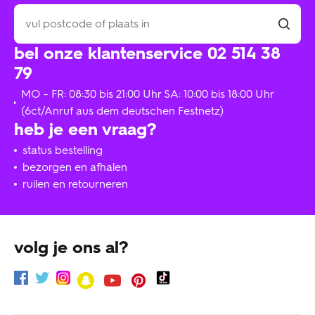
bel onze klantenservice 02 514 38
79
MO - FR: 08:30 bis 21:00 Uhr SA: 10:00 bis 18:00 Uhr
(6ct/Anruf aus dem deutschen Festnetz)
heb je een vraag?
status bestelling
bezorgen en afhalen
ruilen en retourneren
volg je ons al?