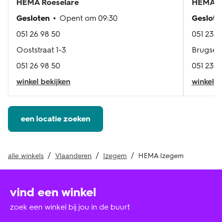
HEMA
Roeselare
HEMA
R
Gesloten
Opent om
09:30
Geslote
051 26 98 50
051 23 1
Ooststraat 1-3
Brugses
051 26 98 50
051 23 1
winkel bekijken
winkel b
een locatie zoeken
alle winkels
Vlaanderen
Izegem
HEMA Izegem
vind een winkel
zoek een winkel bij jou in de buurt