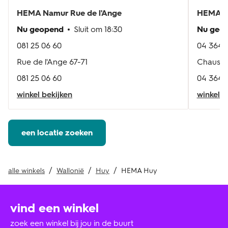
HEMA
Namur Rue de l'Ange
HEMA
R
Nu geopend
Sluit om
18:30
Nu geo
081 25 06 60
04 364 
Rue de l'Ange 67-71
Chaussé
081 25 06 60
04 364 
winkel bekijken
winkel b
een locatie zoeken
alle winkels
Wallonië
Huy
HEMA Huy
vind een winkel
zoek een winkel bij jou in de buurt