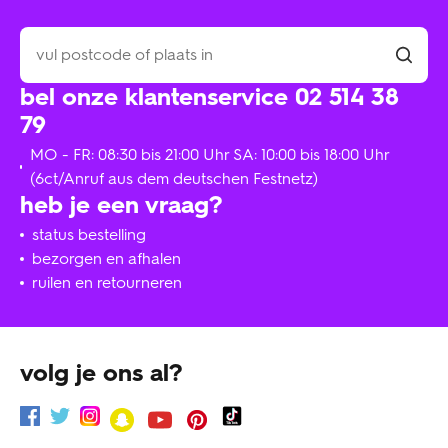
bel onze klantenservice 02 514 38
79
MO - FR: 08:30 bis 21:00 Uhr SA: 10:00 bis 18:00 Uhr
(6ct/Anruf aus dem deutschen Festnetz)
heb je een vraag?
status bestelling
bezorgen en afhalen
ruilen en retourneren
volg je ons al?